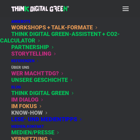
ANGEBOTE
WORKSHOPS + TALK-FORMATE
THINK DIGITAL GREEN-ASSISTENT + CO2-
CALCULATOR
UNSERE GESCHICHTE
PARTNERSHIP
STORYTELLING
WIE THINK DIGITAL
REFERENZEN
GREEN ZU LEBEN
ÜBER UNS
WER MACHT TDG?
BEGANN
UNSERE GESCHICHTE
BLOG
THINK DIGITAL GREEN
So wie bei den Bio-Äpfeln müsste es sein
IM DIALOG
IM FOKUS
Noch schnell ein paar Äpfel einpacken. Susanne
KNOW-HOW
LESE- UND MEDIENTIPPS
steht vor den Kisten im Obstregal. Die gelb-roten
MEDIEN_KONTAKT
sehen saftig aus. Bevor sie zugreift, liest sie das
MEDIEN/PRESSE
Schild. Herkunft: Südamerika. Wieso das? Jetzt
VERNETZUNG