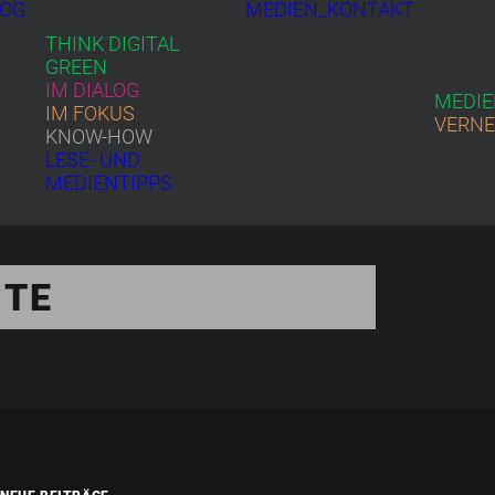
LOG
MEDIEN_KONTAKT
THINK DIGITAL
GREEN
IM DIALOG
MEDIE
IM FOKUS
VERN
KNOW-HOW
LESE- UND
MEDIENTIPPS
STE