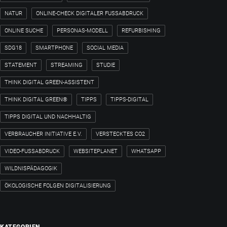
NATUR
ONLINE-CHECK DIGITALER FUSSABDRUCK
ONLINE SUCHE
PERSONAS-MODELL
REFURBISHING
SDG18
SMARTPHONE
SOCIAL MEDIA
STATEMENT
STREAMING
STUDIE
THINK DIGITAL GREEN-ASSISTENT
THINK DIGITAL GREEN®
TIPPS
TIPPS-DIGITAL
TIPPS DIGITAL UND NACHHALTIG
VERBRAUCHER INITIATIVE E.V.
VERSTECKTES CO2
VIDEO-FUSSABDRUCK
WEBSITEPLANET
WHATSAPP
WILDNISPÄDAGOGIK
ÖKOLOGISCHE FOLGEN DIGITALISIERUNG