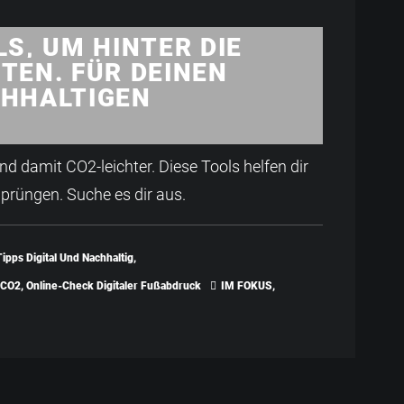
LS, UM HINTER DIE
TEN. FÜR DEINEN
CHHALTIGEN
nd damit CO2-leichter. Diese Tools helfen dir
Sprüngen. Suche es dir aus.
Tipps Digital Und Nachhaltig
,
 CO2
,
Online-Check Digitaler Fußabdruck
IM FOKUS
,