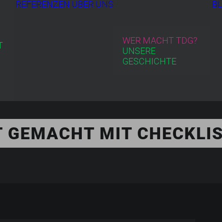
REFERENZEN
ÜBER UNS
B
WER MACHT TDG?
T
UNSERE
GESCHICHTE
T GEMACHT MIT CHECKLI