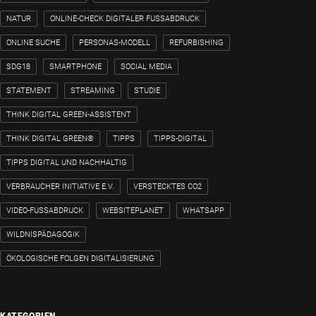
NATUR
ONLINE-CHECK DIGITALER FUSSABDRUCK
ONLINE SUCHE
PERSONAS-MODELL
REFURBISHING
SDG18
SMARTPHONE
SOCIAL MEDIA
STATEMENT
STREAMING
STUDIE
THINK DIGITAL GREEN-ASSISTENT
THINK DIGITAL GREEN®
TIPPS
TIPPS-DIGITAL
TIPPS DIGITAL UND NACHHALTIG
VERBRAUCHER INITIATIVE E.V.
VERSTECKTES CO2
VIDEO-FUSSABDRUCK
WEBSITEPLANET
WHATSAPP
WILDNISPÄDAGOGIK
ÖKOLOGISCHE FOLGEN DIGITALISIERUNG