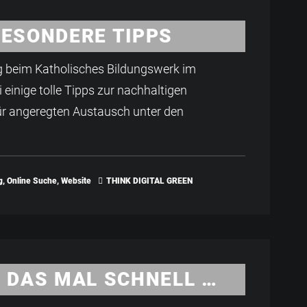
BESONDERE TIPPS
g beim Katholisches Bildungswerk im
 einige tolle Tipps zur nachhaltigen
r angeregten Austausch unter den
g
,
Online Suche
,
Website
THINK DIGITAL GREEN
E DAS MAL SCHNELL …