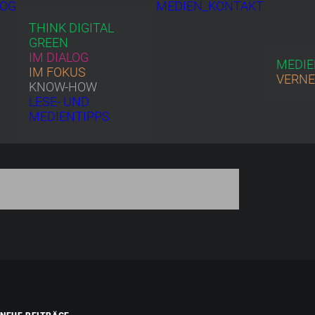
LOG
MEDIEN_KONTAKT
THINK DIGITAL
GREEN
IM DIALOG
MEDIE
IM FOKUS
VERN
KNOW-HOW
LESE- UND
MEDIENTIPPS