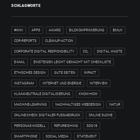
SCHLAGWORTE
#WIKI
APPS
AWARD
BILDKOMPRIMIERUNG
BMUV
CDR-REPORTS
CLEANUP-ACTION
CORPORATE DIGITAL RESPONSIBILITY
CO₂
DIGITAL WASTE
E-MAIL
EINSTEIGEN LEICHT GEMACHT MIT CHECKLISTE
ETHISCHES DESIGN
GUTE SEITEN
IMPACT
INSTAGRAM
INTERNET UND ENERGIE
INTERVIEW
KLIMANEUTRALE DIGITALISIERUNG
KNOW-HOW
MACHINE-LEARNING
NACHHALTIGES WEBDESIGN
NATUR
ONLINE-CHECK DIGITALER FUSSABDRUCK
ONLINE SUCHE
PERSONAS-MODELL
REFURBISHING
SDG18
SMARTPHONE
SOCIAL MEDIA
STATEMENT