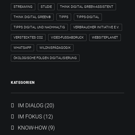
STREAMING
STUDIE
THINK DIGITAL GREEN-ASSISTENT
THINK DIGITAL GREEN®
TIPPS
TIPPS-DIGITAL
TIPPS DIGITAL UND NACHHALTIG
VERBRAUCHER INITIATIVE E.V.
VERSTECKTES CO2
VIDEO-FUSSABDRUCK
WEBSITEPLANET
WHATSAPP
WILDNISPÄDAGOGIK
ÖKOLOGISCHE FOLGEN DIGITALISIERUNG
KATEGORIEN
IM DIALOG
(20)
IM FOKUS
(12)
KNOW-HOW
(9)