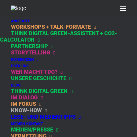
ANGEBOTE
WORKSHOPS + TALK-FORMATE
THINK DIGITAL GREEN-ASSISTENT + CO2-
STREAMING
CALCULATOR
PARTNERSHIP
STORYTELLING
REFERENZEN
ÜBER UNS
WER MACHT TDG?
UNSERE GESCHICHTE
BLOG
THINK DIGITAL GREEN
IM DIALOG
IM FOKUS
NIKOLAUS BRINGT
KNOW-HOW
BESONDERE TIPPS
LESE- UND MEDIENTIPPS
MEDIEN_KONTAKT
MEDIEN/PRESSE
Susanne gab zu Nikolaus einen
VERNETZUNG