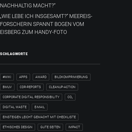
NACHHALTIG MACHT?“
„WIE LEBE ICH INSGESAMT?“​ MEEREIS-
FORSCHERIN SPANNT BOGEN VOM
EISBERG ZUM HANDY-FOTO
SCHLAGWORTE
#WIKI
APPS
AWARD
BILDKOMPRIMIERUNG
BMUV
CDR-REPORTS
CLEANUP-ACTION
CORPORATE DIGITAL RESPONSIBILITY
CO₂
DIGITAL WASTE
E-MAIL
EINSTEIGEN LEICHT GEMACHT MIT CHECKLISTE
ETHISCHES DESIGN
GUTE SEITEN
IMPACT