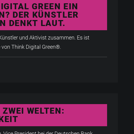
IGITAL GREEN EIN
N? DER KÜNSTLER
 DENKT LAUT.
ünstler und Aktivist zusammen. Es ist
 von Think Digital Green®.
 ZWEI WELTEN:
KEIT
n, Vice President bei der Deutschen Bank,