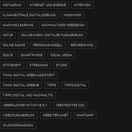
INSTAGRAM
INTERNET UND ENERGIE
INTERVIEW
KLIMANEUTRALE DIGITALISIERUNG
KNOW-HOW
MACHINE-LEARNING
NACHHALTIGES WEBDESIGN
NATUR
ONLINE-CHECK DIGITALER FUSSABDRUCK
ONLINE SUCHE
PERSONAS-MODELL
REFURBISHING
SDG18
SMARTPHONE
SOCIAL MEDIA
STATEMENT
STREAMING
STUDIE
THINK DIGITAL GREEN-ASSISTENT
THINK DIGITAL GREEN®
TIPPS
TIPPS-DIGITAL
TIPPS DIGITAL UND NACHHALTIG
VERBRAUCHER INITIATIVE E.V.
VERSTECKTES CO2
VIDEO-FUSSABDRUCK
WEBSITEPLANET
WHATSAPP
WILDNISPÄDAGOGIK