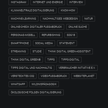
INSTAGRAM
INTERNET UND ENERGIE
INTERVIEW
KLIMANEUTRALE DIGITALISIERUNG
KNOW-HOW
MACHINE-LEARNING
NACHHALTIGES WEBDESIGN
NATUR
ONLINE-CHECK DIGITALER FUSSABDRUCK
ONLINE SUCHE
PERSONAS-MODELL
REFURBISHING
SDG18
SMARTPHONE
SOCIAL MEDIA
STATEMENT
STREAMING
STUDIE
THINK DIGITAL GREEN-ASSISTENT
THINK DIGITAL GREEN®
TIPPS
TIPPS-DIGITAL
TIPPS DIGITAL UND NACHHALTIG
VERBRAUCHER INITIATIVE E.V.
VERSTECKTES CO2
VIDEO-FUSSABDRUCK
WEBSITEPLANET
WHATSAPP
WILDNISPÄDAGOGIK
ÖKOLOGISCHE FOLGEN DIGITALISIERUNG