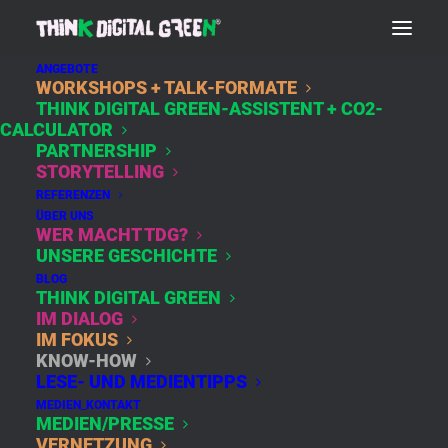
ANGEBOTE
WORKSHOPS + TALK-FORMATE
THINK DIGITAL GREEN-ASSISTENT + CO2-
EIN SCHLÜSSEL FÜR
CALCULATOR
PARTNERSHIP
ZWEI WELTEN:
STORYTELLING
DIGITALE
REFERENZEN
ÜBER UNS
ACHTSAMKEIT
WER MACHT TDG?
UNSERE GESCHICHTE
BLOG
THINK DIGITAL GREEN
29. September 2020
By
Susanne
In
IM DIALOG
4 Minutes
IM DIALOG
IM FOKUS
KNOW-HOW
LESE- UND MEDIENTIPPS
MEDIEN_KONTAKT
MEDIEN/PRESSE
Verena Grohs, Jogalehrerin und Juristin, Vice
VERNETZUNG