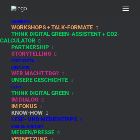
ANGEBOTE
WORKSHOPS + TALK-FORMATE
THINK DIGITAL GREEN-ASSISTENT + CO2-
FACEBOOK
CALCULATOR
PARTNERSHIP
STORYTELLING
REFERENZEN
ÜBER UNS
WER MACHT TDG?
UNSERE GESCHICHTE
BLOG
THINK DIGITAL GREEN
IM DIALOG
IM FOKUS
WIR POSTEN. WIR
KNOW-HOW
POSTEN NICHT AUF
LESE- UND MEDIENTIPPS
FACEBOOK TEIL 2
MEDIEN_KONTAKT
MEDIEN/PRESSE
VERNETZUNG