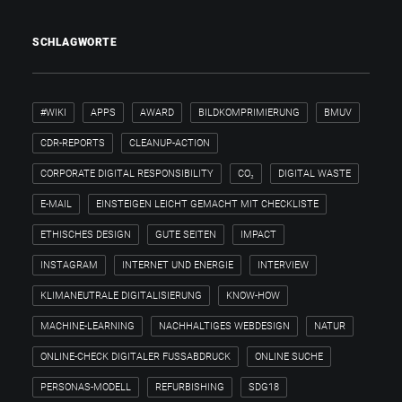
SCHLAGWORTE
#WIKI
APPS
AWARD
BILDKOMPRIMIERUNG
BMUV
CDR-REPORTS
CLEANUP-ACTION
CORPORATE DIGITAL RESPONSIBILITY
CO₂
DIGITAL WASTE
E-MAIL
EINSTEIGEN LEICHT GEMACHT MIT CHECKLISTE
ETHISCHES DESIGN
GUTE SEITEN
IMPACT
INSTAGRAM
INTERNET UND ENERGIE
INTERVIEW
KLIMANEUTRALE DIGITALISIERUNG
KNOW-HOW
MACHINE-LEARNING
NACHHALTIGES WEBDESIGN
NATUR
ONLINE-CHECK DIGITALER FUSSABDRUCK
ONLINE SUCHE
PERSONAS-MODELL
REFURBISHING
SDG18