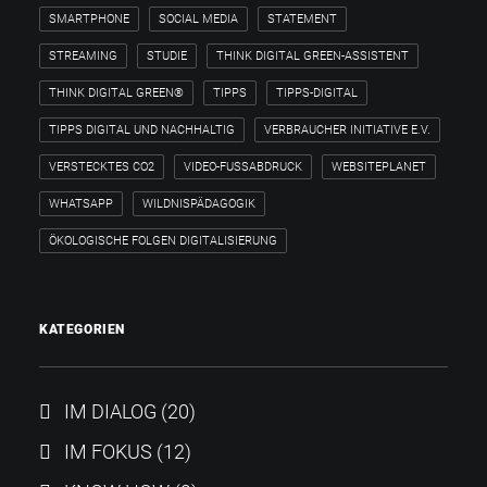
SMARTPHONE
SOCIAL MEDIA
STATEMENT
STREAMING
STUDIE
THINK DIGITAL GREEN-ASSISTENT
THINK DIGITAL GREEN®
TIPPS
TIPPS-DIGITAL
TIPPS DIGITAL UND NACHHALTIG
VERBRAUCHER INITIATIVE E.V.
VERSTECKTES CO2
VIDEO-FUSSABDRUCK
WEBSITEPLANET
WHATSAPP
WILDNISPÄDAGOGIK
ÖKOLOGISCHE FOLGEN DIGITALISIERUNG
KATEGORIEN
IM DIALOG
(20)
IM FOKUS
(12)