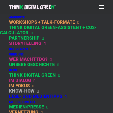
ANGEBOTE
WORKSHOPS + TALK-FORMATE
THINK DIGITAL GREEN-ASSISTENT + CO2-
DAY: AUGUST 19,
CALCULATOR
PARTNERSHIP
2020
STORYTELLING
REFERENZEN
ÜBER UNS
WER MACHT TDG?
UNSERE GESCHICHTE
BLOG
THINK DIGITAL GREEN
IM DIALOG
IM FOKUS
KNOW-HOW
LESE- UND MEDIENTIPPS
WARTE, ICH
MEDIEN_KONTAKT
GOOGLE DAS MAL
MEDIEN/PRESSE
SCHNELL …
VERNETZUNG