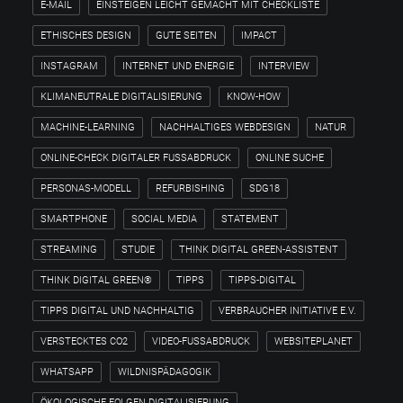
E-MAIL
EINSTEIGEN LEICHT GEMACHT MIT CHECKLISTE
ETHISCHES DESIGN
GUTE SEITEN
IMPACT
INSTAGRAM
INTERNET UND ENERGIE
INTERVIEW
KLIMANEUTRALE DIGITALISIERUNG
KNOW-HOW
MACHINE-LEARNING
NACHHALTIGES WEBDESIGN
NATUR
ONLINE-CHECK DIGITALER FUSSABDRUCK
ONLINE SUCHE
PERSONAS-MODELL
REFURBISHING
SDG18
SMARTPHONE
SOCIAL MEDIA
STATEMENT
STREAMING
STUDIE
THINK DIGITAL GREEN-ASSISTENT
THINK DIGITAL GREEN®
TIPPS
TIPPS-DIGITAL
TIPPS DIGITAL UND NACHHALTIG
VERBRAUCHER INITIATIVE E.V.
VERSTECKTES CO2
VIDEO-FUSSABDRUCK
WEBSITEPLANET
WHATSAPP
WILDNISPÄDAGOGIK
ÖKOLOGISCHE FOLGEN DIGITALISIERUNG