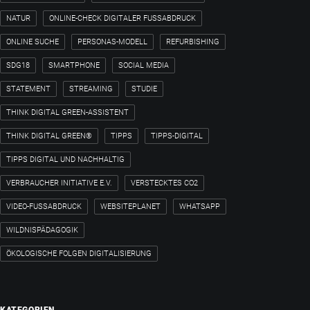
NATUR
ONLINE-CHECK DIGITALER FUSSABDRUCK
ONLINE SUCHE
PERSONAS-MODELL
REFURBISHING
SDG18
SMARTPHONE
SOCIAL MEDIA
STATEMENT
STREAMING
STUDIE
THINK DIGITAL GREEN-ASSISTENT
THINK DIGITAL GREEN®
TIPPS
TIPPS-DIGITAL
TIPPS DIGITAL UND NACHHALTIG
VERBRAUCHER INITIATIVE E.V.
VERSTECKTES CO2
VIDEO-FUSSABDRUCK
WEBSITEPLANET
WHATSAPP
WILDNISPÄDAGOGIK
ÖKOLOGISCHE FOLGEN DIGITALISIERUNG