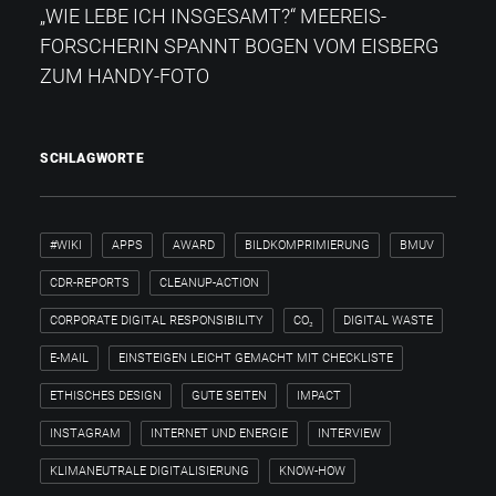
„WIE LEBE ICH INSGESAMT?“​ MEEREIS-
FORSCHERIN SPANNT BOGEN VOM EISBERG
ZUM HANDY-FOTO
SCHLAGWORTE
#WIKI
APPS
AWARD
BILDKOMPRIMIERUNG
BMUV
CDR-REPORTS
CLEANUP-ACTION
CORPORATE DIGITAL RESPONSIBILITY
CO₂
DIGITAL WASTE
E-MAIL
EINSTEIGEN LEICHT GEMACHT MIT CHECKLISTE
ETHISCHES DESIGN
GUTE SEITEN
IMPACT
INSTAGRAM
INTERNET UND ENERGIE
INTERVIEW
KLIMANEUTRALE DIGITALISIERUNG
KNOW-HOW