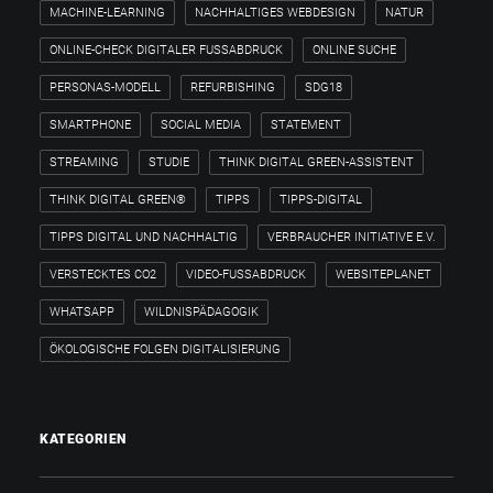
MACHINE-LEARNING
NACHHALTIGES WEBDESIGN
NATUR
ONLINE-CHECK DIGITALER FUSSABDRUCK
ONLINE SUCHE
PERSONAS-MODELL
REFURBISHING
SDG18
SMARTPHONE
SOCIAL MEDIA
STATEMENT
STREAMING
STUDIE
THINK DIGITAL GREEN-ASSISTENT
THINK DIGITAL GREEN®
TIPPS
TIPPS-DIGITAL
TIPPS DIGITAL UND NACHHALTIG
VERBRAUCHER INITIATIVE E.V.
VERSTECKTES CO2
VIDEO-FUSSABDRUCK
WEBSITEPLANET
WHATSAPP
WILDNISPÄDAGOGIK
ÖKOLOGISCHE FOLGEN DIGITALISIERUNG
KATEGORIEN