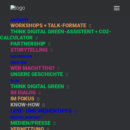
ANGEBOTE
WORKSHOPS + TALK-FORMATE
THINK DIGITAL GREEN-ASSISTENT + CO2-
DAY: JANUAR 5,
CALCULATOR
PARTNERSHIP
2021
STORYTELLING
REFERENZEN
ÜBER UNS
WER MACHT TDG?
UNSERE GESCHICHTE
BLOG
THINK DIGITAL GREEN
IM DIALOG
IM FOKUS
KNOW-HOW
LESE- UND MEDIENTIPPS
REFURBE AND
MEDIEN_KONTAKT
REUSE:WIE WIR
MEDIEN/PRESSE
UNSEREN
VERNETZUNG