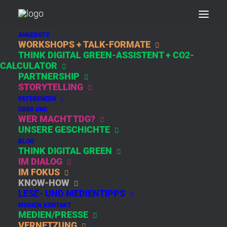
ANGEBOTE
WORKSHOPS + TALK-FORMATE
THINK DIGITAL GREEN-ASSISTENT + CO2-
DAY: JANUAR 27,
CALCULATOR
PARTNERSHIP
2021
STORYTELLING
REFERENZEN
ÜBER UNS
WER MACHT TDG?
UNSERE GESCHICHTE
BLOG
THINK DIGITAL GREEN
IM DIALOG
IM FOKUS
KNOW-HOW
LESE- UND MEDIENTIPPS
KONVENTIONELLES
MEDIEN_KONTAKT
ONLINE
MEDIEN/PRESSE
MARKETING IST
VERNETZUNG