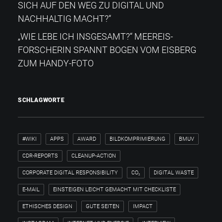
SICH AUF DEN WEG ZU DIGITAL UND
NACHHALTIG MACHT?“
„WIE LEBE ICH INSGESAMT?“​ MEEREIS-
FORSCHERIN SPANNT BOGEN VOM EISBERG
ZUM HANDY-FOTO
SCHLAGWORTE
#WIKI
APPS
AWARD
BILDKOMPRIMIERUNG
BMUV
CDR-REPORTS
CLEANUP-ACTION
CORPORATE DIGITAL RESPONSIBILITY
CO₂
DIGITAL WASTE
E-MAIL
EINSTEIGEN LEICHT GEMACHT MIT CHECKLISTE
ETHISCHES DESIGN
GUTE SEITEN
IMPACT