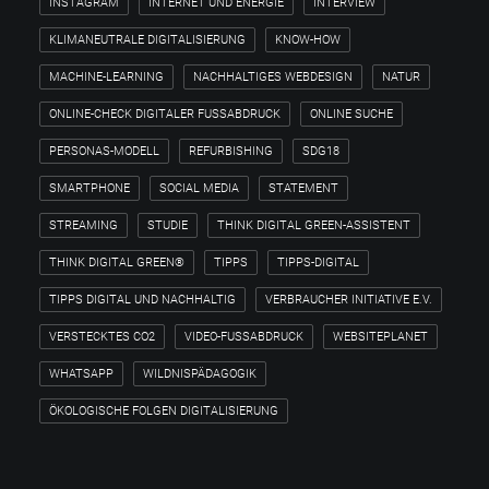
INSTAGRAM
INTERNET UND ENERGIE
INTERVIEW
KLIMANEUTRALE DIGITALISIERUNG
KNOW-HOW
MACHINE-LEARNING
NACHHALTIGES WEBDESIGN
NATUR
ONLINE-CHECK DIGITALER FUSSABDRUCK
ONLINE SUCHE
PERSONAS-MODELL
REFURBISHING
SDG18
SMARTPHONE
SOCIAL MEDIA
STATEMENT
STREAMING
STUDIE
THINK DIGITAL GREEN-ASSISTENT
THINK DIGITAL GREEN®
TIPPS
TIPPS-DIGITAL
TIPPS DIGITAL UND NACHHALTIG
VERBRAUCHER INITIATIVE E.V.
VERSTECKTES CO2
VIDEO-FUSSABDRUCK
WEBSITEPLANET
WHATSAPP
WILDNISPÄDAGOGIK
ÖKOLOGISCHE FOLGEN DIGITALISIERUNG