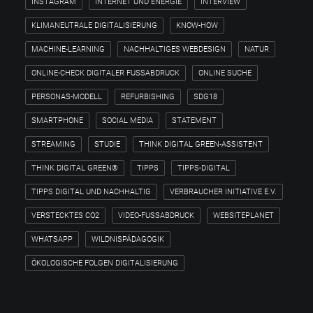
INSTAGRAM
INTERNET UND ENERGIE
INTERVIEW
KLIMANEUTRALE DIGITALISIERUNG
KNOW-HOW
MACHINE-LEARNING
NACHHALTIGES WEBDESIGN
NATUR
ONLINE-CHECK DIGITALER FUSSABDRUCK
ONLINE SUCHE
PERSONAS-MODELL
REFURBISHING
SDG18
SMARTPHONE
SOCIAL MEDIA
STATEMENT
STREAMING
STUDIE
THINK DIGITAL GREEN-ASSISTENT
THINK DIGITAL GREEN®
TIPPS
TIPPS-DIGITAL
TIPPS DIGITAL UND NACHHALTIG
VERBRAUCHER INITIATIVE E.V.
VERSTECKTES CO2
VIDEO-FUSSABDRUCK
WEBSITEPLANET
WHATSAPP
WILDNISPÄDAGOGIK
ÖKOLOGISCHE FOLGEN DIGITALISIERUNG