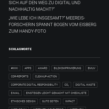
SICH AUF DEN WEG ZU DIGITAL UND
NACHHALTIG MACHT?“
„WIE LEBE ICH INSGESAMT?“​ MEEREIS-
FORSCHERIN SPANNT BOGEN VOM EISBERG
ZUM HANDY-FOTO
SCHLAGWORTE
#WIKI
APPS
AWARD
BILDKOMPRIMIERUNG
BMUV
CDR-REPORTS
CLEANUP-ACTION
CORPORATE DIGITAL RESPONSIBILITY
CO₂
DIGITAL WASTE
E-MAIL
EINSTEIGEN LEICHT GEMACHT MIT CHECKLISTE
ETHISCHES DESIGN
GUTE SEITEN
IMPACT