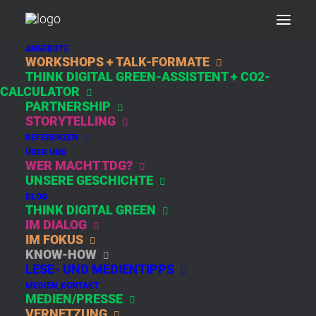
ANGEBOTE
WORKSHOPS + TALK-FORMATE
THINK DIGITAL GREEN-ASSISTENT + CO2-
DIGITAL
CALCULATOR
PARTNERSHIP
ADVERTISING
STORYTELLING
REFERENZEN
ÜBER UNS
WER MACHT TDG?
UNSERE GESCHICHTE
BLOG
THINK DIGITAL GREEN
IM DIALOG
IM FOKUS
KNOW-HOW
LESE- UND MEDIENTIPPS
KONVENTIONELLES
MEDIEN_KONTAKT
ONLINE
MEDIEN/PRESSE
MARKETING IST
VERNETZUNG