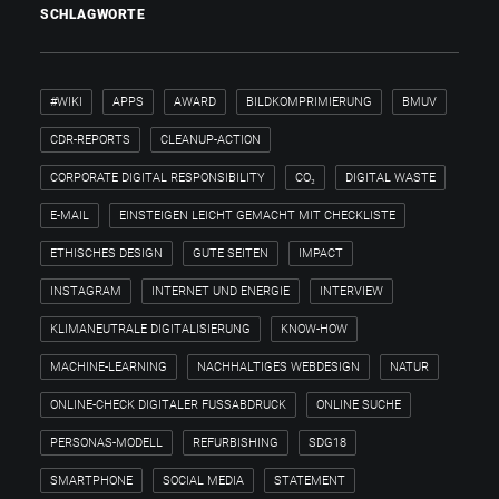
SCHLAGWORTE
#WIKI
APPS
AWARD
BILDKOMPRIMIERUNG
BMUV
CDR-REPORTS
CLEANUP-ACTION
CORPORATE DIGITAL RESPONSIBILITY
CO₂
DIGITAL WASTE
E-MAIL
EINSTEIGEN LEICHT GEMACHT MIT CHECKLISTE
ETHISCHES DESIGN
GUTE SEITEN
IMPACT
INSTAGRAM
INTERNET UND ENERGIE
INTERVIEW
KLIMANEUTRALE DIGITALISIERUNG
KNOW-HOW
MACHINE-LEARNING
NACHHALTIGES WEBDESIGN
NATUR
ONLINE-CHECK DIGITALER FUSSABDRUCK
ONLINE SUCHE
PERSONAS-MODELL
REFURBISHING
SDG18
SMARTPHONE
SOCIAL MEDIA
STATEMENT