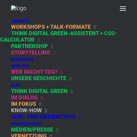
ANGEBOTE
WORKSHOPS + TALK-FORMATE
THINK DIGITAL GREEN-ASSISTENT + CO2-
DAY: MAI 17, 2021
CALCULATOR
PARTNERSHIP
STORYTELLING
REFERENZEN
ÜBER UNS
WER MACHT TDG?
UNSERE GESCHICHTE
BLOG
THINK DIGITAL GREEN
IM DIALOG
IM FOKUS
TASK FORCE
KNOW-HOW
„DIGITAL UND
LESE- UND MEDIENTIPPS
KLIMANEUTRAL“
MEDIEN_KONTAKT
MEDIEN/PRESSE
GEGRÜNDET.
VERNETZUNG