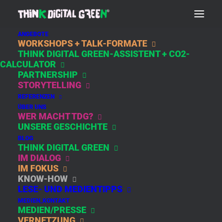
ANGEBOTE
WORKSHOPS + TALK-FORMATE
THINK DIGITAL GREEN-ASSISTENT + CO2-
NACHHALTIGKEIT
CALCULATOR
PARTNERSHIP
STORYTELLING
REFERENZEN
ÜBER UNS
WER MACHT TDG?
UNSERE GESCHICHTE
BLOG
THINK DIGITAL GREEN
IM DIALOG
IM FOKUS
„WIE WILL ICH
KNOW-HOW
LEBEN?“
LESE- UND MEDIENTIPPS
MEDIEN_KONTAKT
MEDIEN/PRESSE
Zur Keynote „Unsere Welt neu denken“
VERNETZUNG