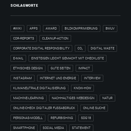
SCHLAGWORTE
#WIKI
APPS
AWARD
BILDKOMPRIMIERUNG
BMUV
CDR-REPORTS
CLEANUP-ACTION
CORPORATE DIGITAL RESPONSIBILITY
CO₂
DIGITAL WASTE
E-MAIL
EINSTEIGEN LEICHT GEMACHT MIT CHECKLISTE
ETHISCHES DESIGN
GUTE SEITEN
IMPACT
INSTAGRAM
INTERNET UND ENERGIE
INTERVIEW
KLIMANEUTRALE DIGITALISIERUNG
KNOW-HOW
MACHINE-LEARNING
NACHHALTIGES WEBDESIGN
NATUR
ONLINE-CHECK DIGITALER FUSSABDRUCK
ONLINE SUCHE
PERSONAS-MODELL
REFURBISHING
SDG18
SMARTPHONE
SOCIAL MEDIA
STATEMENT