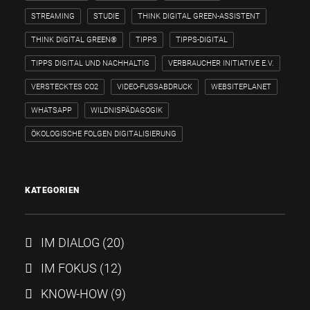
STREAMING
STUDIE
THINK DIGITAL GREEN-ASSISTENT
THINK DIGITAL GREEN®
TIPPS
TIPPS-DIGITAL
TIPPS DIGITAL UND NACHHALTIG
VERBRAUCHER INITIATIVE E.V.
VERSTECKTES CO2
VIDEO-FUSSABDRUCK
WEBSITEPLANET
WHATSAPP
WILDNISPÄDAGOGIK
ÖKOLOGISCHE FOLGEN DIGITALISIERUNG
KATEGORIEN
IM DIALOG
(20)
IM FOKUS
(12)
KNOW-HOW
(9)